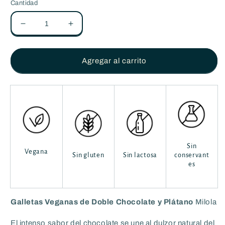
Cantidad
Reducir
Aumentar
cantidad
cantidad
para
para
Cookies
Cookies
Agregar al carrito
DOBLE
DOBLE
CHOCOLATE
CHOCOLATE
&amp;
&amp;
PLÁTANO
PLÁTANO
-
-
Sin
Sin
gluten
gluten
-
-
Sin
Vegana
140g
140g
Sin gluten
Sin lactosa
conservant
es
Galletas Veganas de Doble Chocolate y Plátano
Milola
El intenso sabor del chocolate se une al dulzor natural del