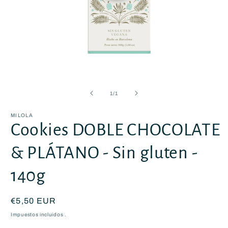
Abrir
elemento
multimedia
de
1
/
1
1
en
una
MILOLA
ventana
Cookies DOBLE CHOCOLATE
modal
& PLÁTANO - Sin gluten -
140g
Precio
€5,50 EUR
habitual
Impuestos incluidos .