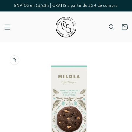
Ir
ENVÍOS en 24/48h | GRATIS a partir de 40 € de compra
directamente
al contenido
Carrito
Ir
directamente
a la
información
del producto