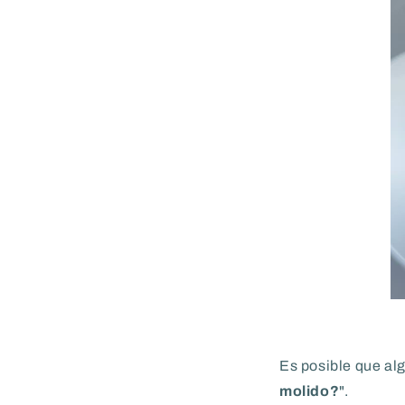
Es posible que al
molido?
".