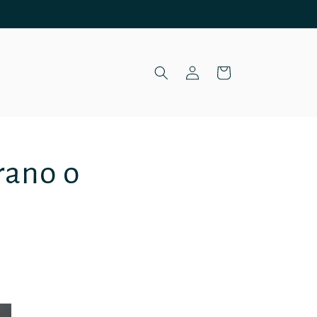
Iniciar
Carrito
sesión
rano o