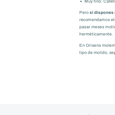
Muy fino: Cafe
Pero
si dispones 
recomendamos ele
pasar meses molid
herméticamente.
En Orisens molemo
tipo de molido, seg