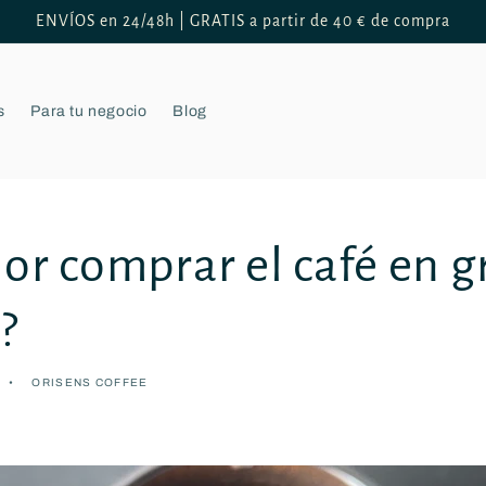
ENVÍOS en 24/48h | GRATIS a partir de 40 € de compra
s
Para tu negocio
Blog
or comprar el café en g
?
ORISENS COFFEE