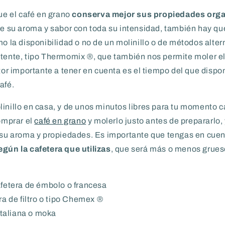
que el café en grano
conserva mejor sus propiedades orga
de su aroma y sabor con toda su intensidad, también hay qu
mo la disponibilidad o no de un molinillo o de métodos alte
otente, tipo Thermomix ®, que también nos permite moler el
ctor importante a tener en cuenta es el tiempo del que dis
afé.
inillo en casa, y de unos minutos libres para tu momento ca
mprar el
café en grano
y molerlo justo antes de prepararlo,
e su aroma y propiedades. Es importante que tengas en cuen
egún la cafetera que utilizas
, que será más o menos grueso
fetera de émbolo o francesa
a de filtro o tipo Chemex ®
italiana o moka