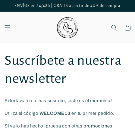
Ir
ENVÍOS en 24/48h | GRATIS a partir de 40 € de compra
directamente
al contenido
Carrito
Suscríbete a nuestra
newsletter
Si todavía no te has suscrito, ¡este es el momento!
Utiliza el código
WELCOME10
en tu primer pedido.
Si ya lo has hecho, prueba con otras
promociones