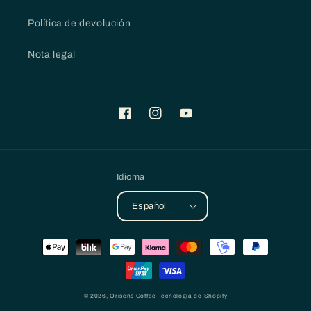
Política de devolución
Nota legal
Facebook
Instagram
YouTube
Idioma
Español
Formas
de
pago
© 2026,
Orisens Coffee
Tecnología de Shopify