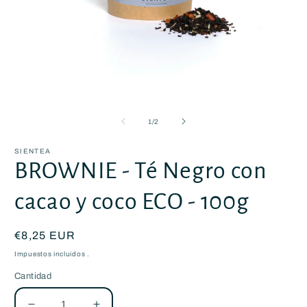
Abrir
A
elemento
e
multimedia
m
de
1
/
2
1
2
en
e
una
u
SIENTEA
ventana
v
BROWNIE - Té Negro con
modal
m
cacao y coco ECO - 100g
Precio
€8,25 EUR
habitual
Impuestos incluidos .
Cantidad