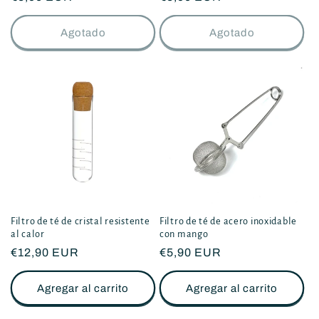
habitual
habitual
Agotado
Agotado
Filtro de té de cristal resistente
Filtro de té de acero inoxidable
al calor
con mango
Precio
€12,90 EUR
Precio
€5,90 EUR
habitual
habitual
Agregar al carrito
Agregar al carrito