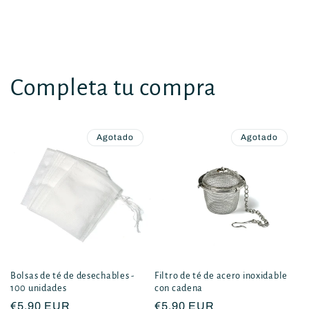
Completa tu compra
Agotado
Agotado
Bolsas de té de desechables -
Filtro de té de acero inoxidable
100 unidades
con cadena
Precio
€5,90 EUR
Precio
€5,90 EUR