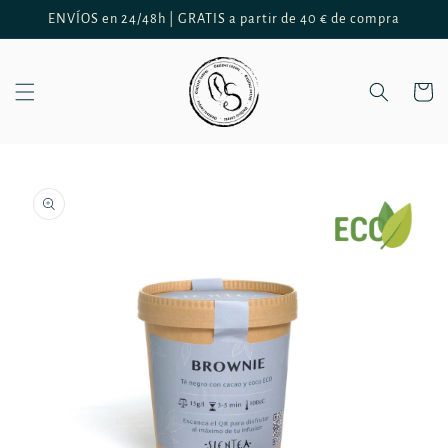
Ir
ENVÍOS en 24/48h | GRATIS a partir de 40 € de compra
directamente
al contenido
Carrito
Ir
directamente
a la
información
del producto