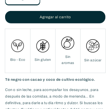
Reducir
Aumentar
cantidad
cantidad
para
para
BROWNIE
BROWNIE
Agregar al carrito
-
-
Té
Té
Negro
Negro
con
con
cacao
cacao
y
y
coco
coco
ECO
ECO
Sin
Bio - Eco
Sin gluten
Sin azúcar
-
-
aromas
100g
100g
Té negro con cacao y coco de cultivo ecológico.
Con o sin leche, para acompañar los desayunos, para
después de las comidas, a modo de merienda… En
definitiva, para darle a tu día ritmo y dulzor. Si buscas los