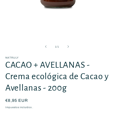
Abrir
elemento
multimedia
de
1
/
1
1
en
una
NATRULY
ventana
CACAO + AVELLANAS -
modal
Crema ecológica de Cacao y
Avellanas - 200g
Precio
€8,95 EUR
habitual
Impuestos incluidos .