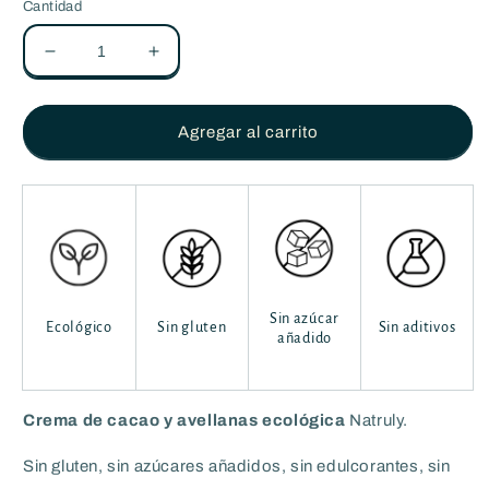
Cantidad
Reducir
Aumentar
cantidad
cantidad
para
para
CACAO
CACAO
Agregar al carrito
+
+
AVELLANAS
AVELLANAS
-
-
Crema
Crema
ecológica
ecológica
de
de
Cacao
Cacao
y
y
Sin azúcar
Ecológico
Sin gluten
Sin aditivos
Avellanas
Avellanas
añadido
-
-
200g
200g
Crema de cacao y avellanas ecológica
Natruly.
Sin gluten, sin azúcares añadidos, sin edulcorantes, sin