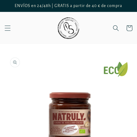
Ir
ENVÍOS en 24/48h | GRATIS a partir de 40 € de compra
directamente
al contenido
Carrito
Ir
directamente
a la
información
del producto