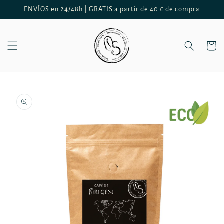
Ir
ENVÍOS en 24/48h | GRATIS a partir de 40 € de compra
directamente
al contenido
Carrito
Ir
directamente
a la
información
del producto