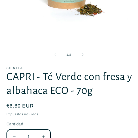
Abrir
A
elemento
e
multimedia
m
de
1
/
2
1
2
en
e
una
u
SIENTEA
ventana
v
CAPRI - Té Verde con fresa y
modal
m
albahaca ECO - 70g
Precio
€6,60 EUR
habitual
Impuestos incluidos .
Cantidad