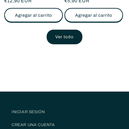
Precio
€12,90 EUR
Precio
€5,90 EUR
habitual
habitual
Agregar al carrito
Agregar al carrito
Ver todo
INICIAR SESIÓN
CREAR UNA CUENTA