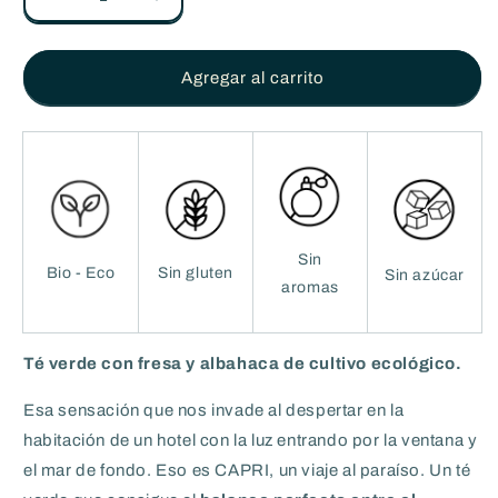
Reducir
Aumentar
cantidad
cantidad
para
para
CAPRI
CAPRI
Agregar al carrito
-
-
Té
Té
Verde
Verde
con
con
fresa
fresa
y
y
albahaca
albahaca
ECO
ECO
Sin
Bio - Eco
Sin gluten
Sin azúcar
-
-
aromas
70g
70g
Té verde con fresa y albahaca de cultivo ecológico.
Esa sensación que nos invade al despertar en la
habitación de un hotel con la luz entrando por la ventana y
el mar de fondo. Eso es CAPRI, un viaje al paraíso. Un té