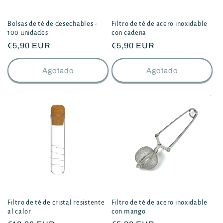
Bolsas de té de desechables -
Filtro de té de acero inoxidable
100 unidades
con cadena
Precio
€5,90 EUR
Precio
€5,90 EUR
habitual
habitual
Agotado
Agotado
Filtro de té de cristal resistente
Filtro de té de acero inoxidable
al calor
con mango