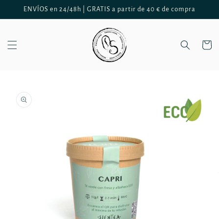
Ir
ENVÍOS en 24/48h | GRATIS a partir de 40 € de compra
directamente
al contenido
Carrito
Ir
directamente
a la
información
del producto