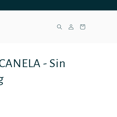
Iniciar
Carrito
sesión
 CANELA - Sin
g