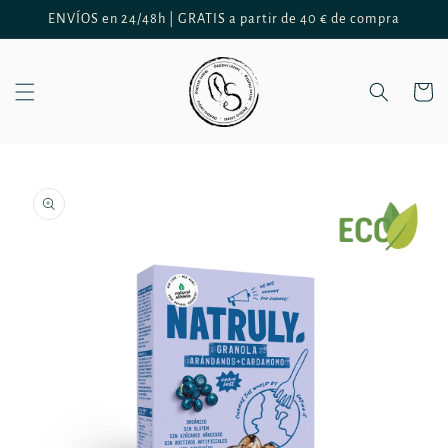
Ir
ENVÍOS en 24/48h | GRATIS a partir de 40 € de compra
directamente
al contenido
Carrito
Ir
directamente
a la
información
del producto