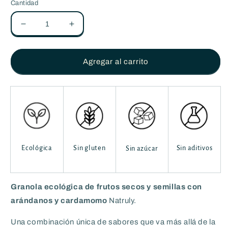
Cantidad
Reducir
Aumentar
cantidad
cantidad
para
para
Granola
Granola
Agregar al carrito
con
con
ARÁNDANOS
ARÁNDANOS
Y
Y
CARDAMOMO
CARDAMOMO
-
-
Sin
Sin
gluten
gluten
-
-
Ecológica
Sin gluten
Sin aditivos
Sin azúcar
325g
325g
Granola
ecológica de
frutos secos y semillas con
arándanos y cardamomo
Natruly.
Una combinación única de sabores que va más allá de la