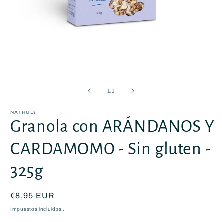
Abrir
elemento
multimedia
de
1
/
1
1
en
una
NATRULY
ventana
Granola con ARÁNDANOS Y
modal
CARDAMOMO - Sin gluten -
325g
Precio
€8,95 EUR
habitual
Impuestos incluidos .