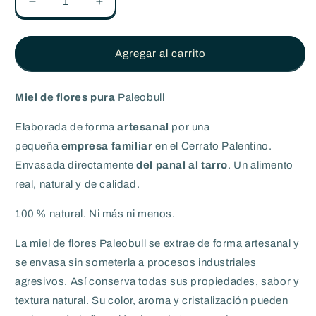
Reducir
Aumentar
cantidad
cantidad
para
para
Miel
Miel
Agregar al carrito
de
de
flores
flores
artesanal
artesanal
Miel de flores pura
Paleobull
-
-
450g
450g
Elaborada de forma
artesanal
por una
pequeña
empresa familiar
en el Cerrato Palentino.
Envasada directamente
del panal al tarro
. Un alimento
real, natural y de calidad.
100 % natural. Ni más ni menos.
La miel de flores Paleobull se extrae de forma artesanal y
se envasa sin someterla a procesos industriales
agresivos. Así conserva todas sus propiedades, sabor y
textura natural. Su color, aroma y cristalización pueden