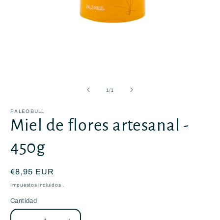
Abrir
elemento
multimedia
de
1
/
1
1
en
una
PALEOBULL
ventana
Miel de flores artesanal -
modal
450g
Precio
€8,95 EUR
habitual
Impuestos incluidos .
Cantidad