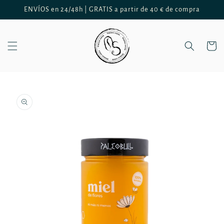
Ir
ENVÍOS en 24/48h | GRATIS a partir de 40 € de compra
directamente
al contenido
Carrito
Ir
directamente
a la
información
del producto