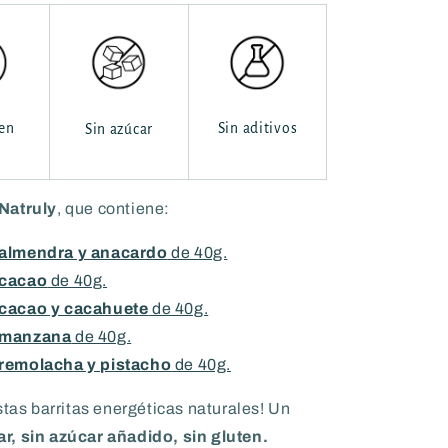
ten
Sin aditivos
Sin azúcar
Natruly
, que contiene:
almendra y anacardo
de 40g.
cacao
de 40g.
cacao y cacahuete
de 40g.
manzana
de 40g.
remolacha y pistacho
de 40g.
stas barritas energéticas naturales! Un
r, sin azúcar añadido, sin gluten.