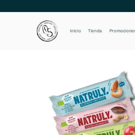
Ir
directamente
al contenido
Inicio
Tienda
Promocione
Ir
directamente
a la
información
del producto