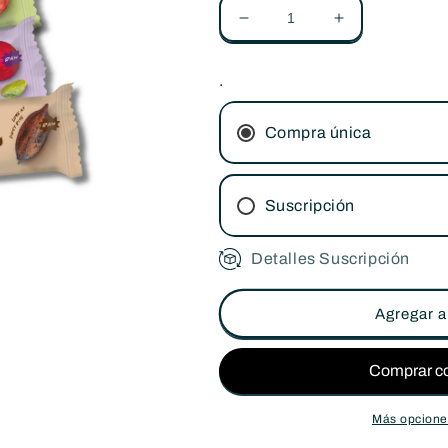
Reducir
Aumentar
cantidad
cantidad
para
para
.
Pack
Pack
Barritas
Barritas
Natruly
Natruly
Compra única
Raw
Raw
Bio
Bio
-
-
Suscripción
5
5
x
x
40g
40g
Detalles Suscripción
Suscripción bimestr
Suscripción mensua
Agregar al
Más opcione