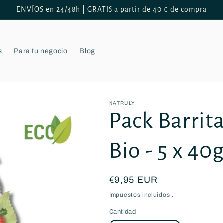
ENVÍOS en 24/48h | GRATIS a partir de 40 € de compra
s
Para tu negocio
Blog
NATRULY
Pack Barrit
Bio - 5 x 40
Precio
€9,95 EUR
habitual
Impuestos incluidos .
Cantidad