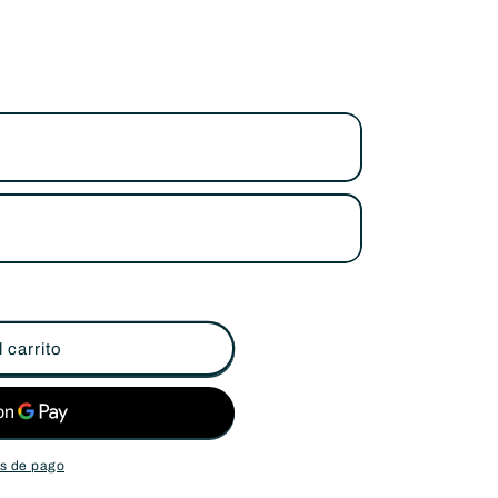
al
l
 carrito
s de pago