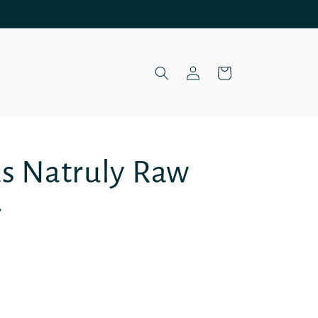
Iniciar
Carrito
sesión
as Natruly Raw
g