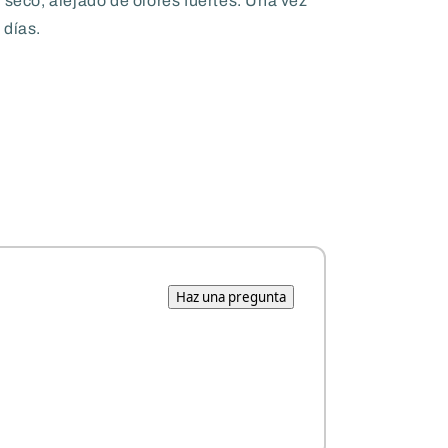
 seco, alejado de olores fuertes. Una vez
 días.
Haz una pregunta