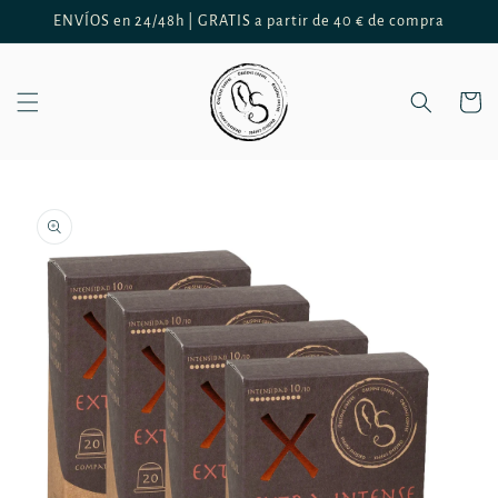
Ir
ENVÍOS en 24/48h | GRATIS a partir de 40 € de compra
directamente
al contenido
Carrito
Ir
directamente
a la
información
del producto