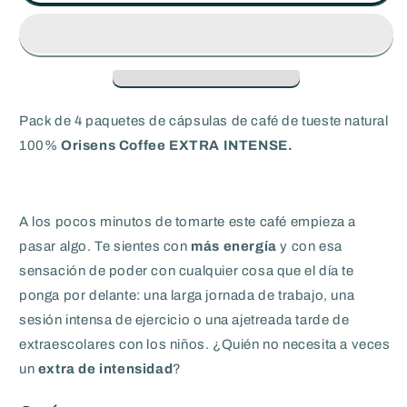
4
4
x
x
20
20
unidades
unidades
Pack de 4 paquetes de
cápsulas de café de tueste natural
100%
Orisens Coffee EXTRA INTENSE.
A los pocos minutos de tomarte este café empieza a
pasar algo. Te sientes con
más energía
y con esa
sensación de poder con cualquier cosa que el día te
ponga por delante: una larga jornada de trabajo, una
sesión intensa de ejercicio o una ajetreada tarde de
extraescolares con los niños. ¿Quién no necesita a veces
un
extra de
intensidad
?