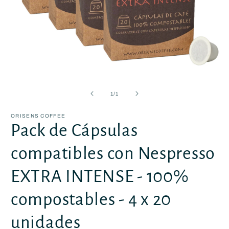
Abrir
elemento
multimedia
de
1
/
1
1
en
una
ORISENS COFFEE
ventana
Pack de Cápsulas
modal
compatibles con Nespresso
EXTRA INTENSE - 100%
compostables - 4 x 20
unidades