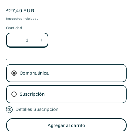
Precio
€27,40 EUR
habitual
Impuestos incluidos .
Cantidad
Reducir
Aumentar
cantidad
cantidad
para
para
.
Pack
Pack
de
de
Cápsulas
Cápsulas
Compra única
compatibles
compatibles
con
con
Nespresso
Nespresso
Suscripción
EXTRA
EXTRA
INTENSE
INTENSE
-
Detalles Suscripción
-
Suscripción bimestral
100%
100%
Suscripción mensual
compostables
compostables
Agregar al carrito
-
-