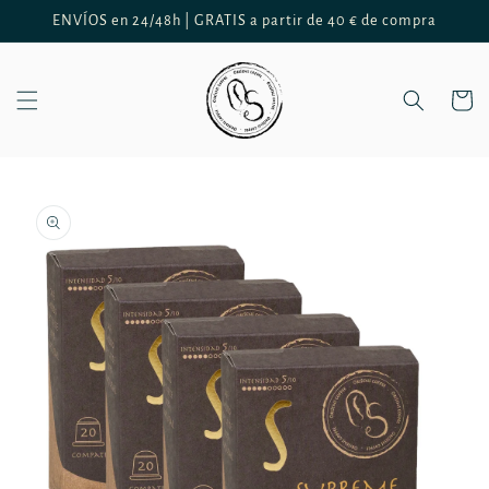
Ir
ENVÍOS en 24/48h | GRATIS a partir de 40 € de compra
directamente
al contenido
Carrito
Ir
directamente
a la
información
del producto