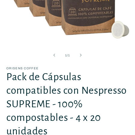
Abrir
elemento
multimedia
de
1
/
1
1
en
una
ORISENS COFFEE
ventana
Pack de Cápsulas
modal
compatibles con Nespresso
SUPREME - 100%
compostables - 4 x 20
unidades