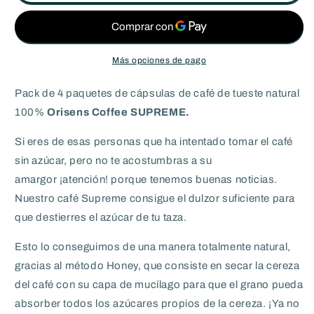
x
x
20
20
unidades
unidades
Más opciones de pago
Pack de 4 paquetes de
cápsulas de café de tueste natural
100%
Orisens Coffee SUPREME.
Si
eres de esas personas
que ha intentado tomar el café
sin azúcar, pero no te acostumbras a su
amargor
¡atención!
porque tenemos buenas noticias.
Nuestro café Supreme consigue el dulzor suficiente para
que destierres el azúcar de tu taza.
Esto lo conseguimos de una manera totalmente natural,
gracias al método Honey, que consiste en secar la cereza
del café con su capa de mucílago para que el grano pueda
absorber todos los azúcares propios de la cereza. ¡Ya no