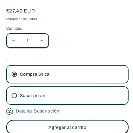
Precio
€27,40 EUR
habitual
Impuestos incluidos .
Cantidad
Reducir
Aumentar
cantidad
cantidad
para
para
.
Pack
Pack
de
de
Cápsulas
Cápsulas
Compra única
compatibles
compatibles
con
con
Nespresso
Nespresso
Suscripción
SUPREME
SUPREME
-
-
100%
Detalles Suscripción
100%
Suscripción bimestral
compostables
compostables
Suscripción mensual
-
-
Agregar al carrito
4
4