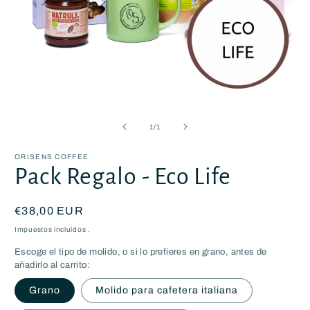
Abrir
elemento
multimedia
de
1
/
1
1
en
una
ORISENS COFFEE
ventana
Pack Regalo - Eco Life
modal
Precio
€38,00 EUR
habitual
Impuestos incluidos .
Escoge el tipo de molido, o si lo prefieres en grano, antes de
añadirlo al carrito:
Grano
Molido para cafetera italiana