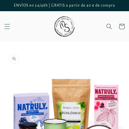
Ir
ENVÍOS en 24/48h | GRATIS a partir de 40 € de compra
directamente
al contenido
Carrito
Ir
directamente
a la
información
del producto