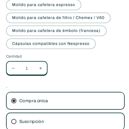
Molido para cafetera espresso
Molido para cafetera de filtro / Chemex / V60
Molido para cafetera de émbolo (francesa)
Cápsulas compatibles con Nespresso
Cantidad
Reducir
Aumentar
cantidad
cantidad
para
para
.
Pack
Pack
Regalo
Regalo
-
-
Compra única
Eco
Eco
Life
Life
Suscripción