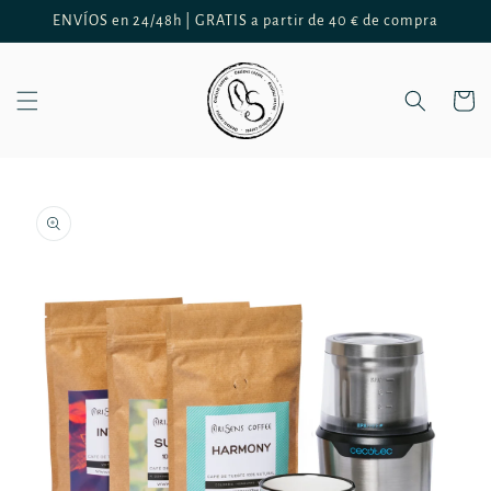
Ir
ENVÍOS en 24/48h | GRATIS a partir de 40 € de compra
directamente
al contenido
Carrito
Ir
directamente
a la
información
del producto