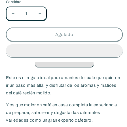
Cantidad
Reducir
Aumentar
cantidad
cantidad
para
para
Pack
Pack
Agotado
Regalo
Regalo
-
-
Molinillo
Molinillo
+
+
Degustación
Degustación
de
de
Café
Café
Este es el regalo ideal para amantes del café que quieren
Orisens
Orisens
ir un paso más allá, y disfrutar de los aromas y matices
del café recién molido.
Y es que moler en café en casa completa la experiencia
de preparar, saborear y degustar las diferentes
variedades como un gran experto cafetero.