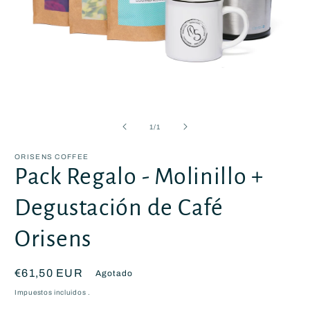
Abrir
elemento
multimedia
de
1
/
1
1
en
una
ORISENS COFFEE
ventana
Pack Regalo - Molinillo +
modal
Degustación de Café
Orisens
Precio
€61,50 EUR
Agotado
habitual
Impuestos incluidos .