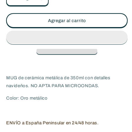
Reducir
Aumentar
cantidad
cantidad
para
para
Taza
Taza
Agregar al carrito
Navideña
Navideña
MUG
MUG
350ml
350ml
Orisens
Orisens
-
-
Glow
Glow
ORO
ORO
MUG de cerámica metálica de 350ml con detalles
navideños. NO APTA PARA MICROONDAS.
Color: Oro metálico
ENVÍO a España Peninsular en 24/48 horas.