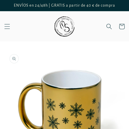
Ir
ENVÍOS en 24/48h | GRATIS a partir de 40 € de compra
directamente
al contenido
Carrito
Ir
directamente
a la
información
del producto