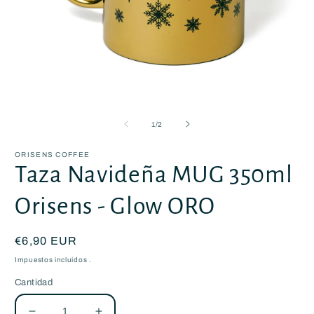
Abrir
A
elemento
e
multimedia
m
de
1
/
2
1
2
en
e
una
u
ORISENS COFFEE
ventana
v
Taza Navideña MUG 350ml
modal
m
Orisens - Glow ORO
Precio
€6,90 EUR
habitual
Impuestos incluidos .
Cantidad