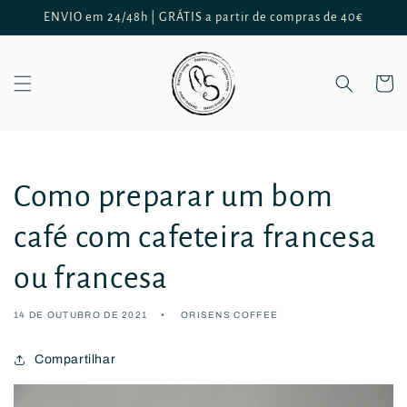
Saltar
ENVIO em 24/48h | GRÁTIS a partir de compras de 40€
para o
conteúdo
Carrinh
Como preparar um bom
café com cafeteira francesa
ou francesa
14 DE OUTUBRO DE 2021
ORISENS COFFEE
Compartilhar