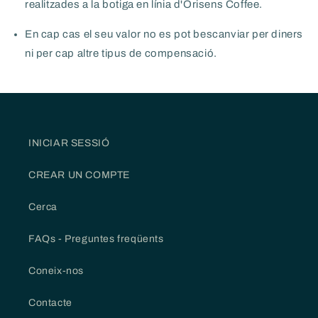
realitzades a la botiga en línia d'Orisens Coffee.
En cap cas el seu valor no es pot bescanviar per diners
ni per cap altre tipus de compensació.
INICIAR SESSIÓ
CREAR UN COMPTE
Cerca
FAQs - Preguntes freqüents
Coneix-nos
Contacte