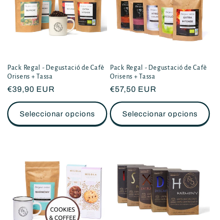
c
c
i
ó
Pack Regal - Degustació de Cafè
Pack Regal - Degustació de Cafè
Orisens + Tassa
Orisens + Tassa
Preu
€39,90 EUR
Preu
€57,50 EUR
:
habitual
habitual
Seleccionar opcions
Seleccionar opcions