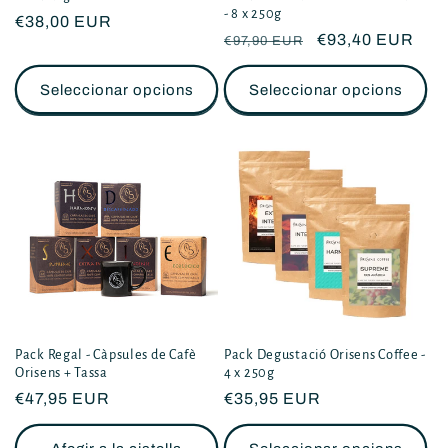
- 8 x 250g
Preu
€38,00 EUR
Preu
Promoció
€93,40 EUR
€97,90 EUR
habitual
habitual
Seleccionar opcions
Seleccionar opcions
Pack Regal - Càpsules de Cafè
Pack Degustació Orisens Coffee -
Orisens + Tassa
4 x 250g
Preu
€47,95 EUR
Preu
€35,95 EUR
habitual
habitual