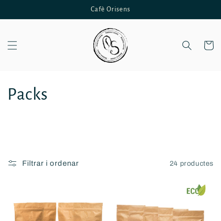
Anar
Cafè Orisens
directament
al contingut
Cistella
C
Packs
o
l
·
Filtrar i ordenar
24 productes
l
e