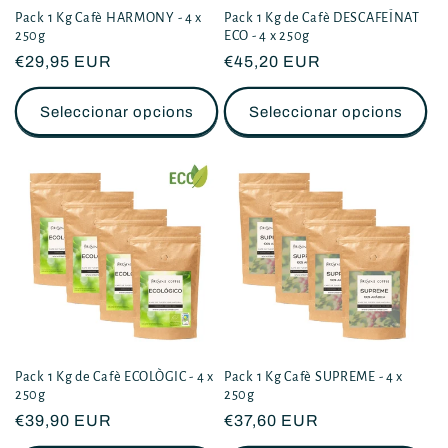
Pack 1 Kg Cafè HARMONY - 4 x
Pack 1 Kg de Cafè DESCAFEÏNAT
250g
ECO - 4 x 250g
Preu
€29,95 EUR
Preu
€45,20 EUR
habitual
habitual
Seleccionar opcions
Seleccionar opcions
Pack 1 Kg de Cafè ECOLÒGIC - 4 x
Pack 1 Kg Cafè SUPREME - 4 x
250g
250g
Preu
€39,90 EUR
Preu
€37,60 EUR
habitual
habitual