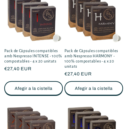
Pack de Càpsules compatibles
Pack de Càpsules compatibles
amb Nespresso INTENSE - 100%
amb Nespresso HARMONY -
compostables - 4 x 20 unitats
100% compostables - 4 x 20
unitats
Preu
€27,40 EUR
Preu
€27,40 EUR
habitual
habitual
Afegir a la cistella
Afegir a la cistella