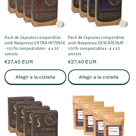
Pack de Càpsules compatibles
Pack de Càpsules compatibles
amb Nespresso EXTRA INTENSE
amb Nespresso DESCAFEÏNAT -
- 100% compostables - 4 x 20
100% compostables - 4 x 20
unitats
unitats
Preu
€27,40 EUR
Preu
€27,40 EUR
habitual
habitual
Afegir a la cistella
Afegir a la cistella