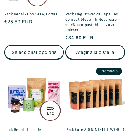
Pack Regal - Cookies & Coffee
Pack Degustació de Càpsules
compatibles amb Nespresso -
Preu
€25,50 EUR
100% compostables - 5 x 20
habitual
unitats
Preu
€34,90 EUR
habitual
Seleccionar opcions
Afegir a la cistella
Promoció
Pack Regal - Eco Life
Pack Cafè AROUND THE WORLD