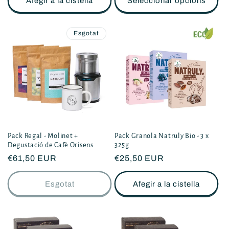
Afegir a la cistella
Seleccionar opcions
Esgotat
Pack Regal - Molinet +
Pack Granola Natruly Bio - 3 x
Degustació de Cafè Orisens
325g
Preu
€61,50 EUR
Preu
€25,50 EUR
habitual
habitual
Esgotat
Afegir a la cistella