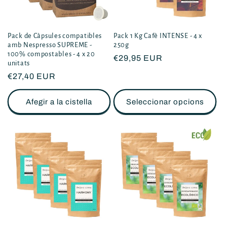
Pack de Càpsules compatibles
Pack 1 Kg Cafè INTENSE - 4 x
amb Nespresso SUPREME -
250g
100% compostables - 4 x 20
Preu
€29,95 EUR
unitats
habitual
Preu
€27,40 EUR
habitual
Afegir a la cistella
Seleccionar opcions